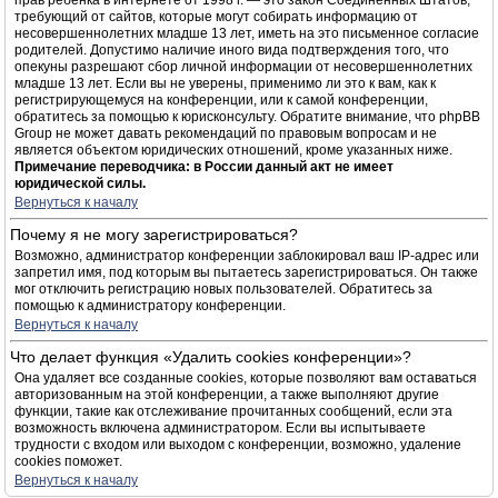
прав ребёнка в интернете от 1998 г. — это закон Соединённых Штатов,
требующий от сайтов, которые могут собирать информацию от
несовершеннолетних младше 13 лет, иметь на это письменное согласие
родителей. Допустимо наличие иного вида подтверждения того, что
опекуны разрешают сбор личной информации от несовершеннолетних
младше 13 лет. Если вы не уверены, применимо ли это к вам, как к
регистрирующемуся на конференции, или к самой конференции,
обратитесь за помощью к юрисконсульту. Обратите внимание, что phpBB
Group не может давать рекомендаций по правовым вопросам и не
является объектом юридических отношений, кроме указанных ниже.
Примечание переводчика: в России данный акт не имеет
юридической силы.
Вернуться к началу
Почему я не могу зарегистрироваться?
Возможно, администратор конференции заблокировал ваш IP-адрес или
запретил имя, под которым вы пытаетесь зарегистрироваться. Он также
мог отключить регистрацию новых пользователей. Обратитесь за
помощью к администратору конференции.
Вернуться к началу
Что делает функция «Удалить cookies конференции»?
Она удаляет все созданные cookies, которые позволяют вам оставаться
авторизованным на этой конференции, а также выполняют другие
функции, такие как отслеживание прочитанных сообщений, если эта
возможность включена администратором. Если вы испытываете
трудности с входом или выходом с конференции, возможно, удаление
cookies поможет.
Вернуться к началу