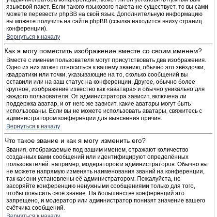
языковой пакет. Если такого языкового пакета не существует, то вы сами
можете перевести phpBB на свой язык. Дополнительную информацию
вы можете получить на сайте phpBB (ссылка находится внизу страниц
конференции).
Вернуться к началу
Как я могу поместить изображение вместе со своим именем?
Вместе с именем пользователя могут присутствовать два изображения.
Одно из них может относиться к вашему званию, обычно это звёздочки,
квадратики или точки, указывающие на то, сколько сообщений вы
оставили или на ваш статус на конференции. Другое, обычно более
крупное, изображение известно как «аватара» и обычно уникально для
каждого пользователя. От администратора зависит, включена ли
поддержка аватар, и от него же зависит, какие аватары могут быть
использованы. Если вы не можете использовать аватары, свяжитесь с
администратором конференции для выяснения причин.
Вернуться к началу
Что такое звание и как я могу изменить его?
Звания, отображаемые под вашим именем, отражают количество
созданных вами сообщений или идентифицируют определённых
пользователей: например, модераторов и администраторов. Обычно вы
не можете напрямую изменять наименования званий на конференции,
так как они установлены её администратором. Пожалуйста, не
засоряйте конференцию ненужными сообщениями только для того,
чтобы повысить своё звание. На большинстве конференций это
запрещено, и модератор или администратор понизят значение вашего
счётчика сообщений.
Вернуться к началу