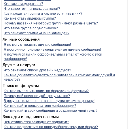
Кто такие модераторы?
Что такое группы пользователей?
Где находятся группы и как мне вступить в них?
Как мне стать лидером группы?
Почему названия некоторых групп имеют разные цвета?
Что такое группа по умолчанию?
Что означает ссылка «Наша команда»?
Личные сообщения
Я не могу отправить личные сообщения!
Я постоянно получаю нежелательные личные сообщения!
Я получил спам или оскорбительный email от кого-то с этой
конференции!
Друзья и недруги
Что означают списки друзей и недругов?
Как мне добавлять/удалять пользователей в списках моих друзей и
недругов?
Поиск по форумам
Как мне выполнить поиск по форуму или форумам?
Почему мой поиск не даёт результатов?
В результате моего поиска я получил пустую страницу!
Как мне найти пользователя конференции?
Как мне найти свои сообщения и созданные мной темы?
Закладки и подписка на темы
Чем отличаются закладки от подписки?
Как мне подписаться на определённую тему или форум?