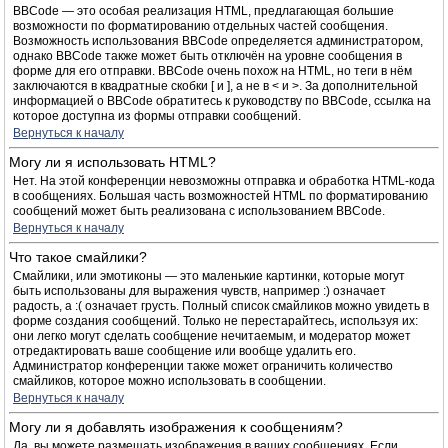
BBCode — это особая реализация HTML, предлагающая большие
возможности по форматированию отдельных частей сообщения.
Возможность использования BBCode определяется администратором,
однако BBCode также может быть отключён на уровне сообщения в
форме для его отправки. BBCode очень похож на HTML, но теги в нём
заключаются в квадратные скобки [ и ], а не в < и >. За дополнительной
информацией о BBCode обратитесь к руководству по BBCode, ссылка на
которое доступна из формы отправки сообщений.
Вернуться к началу
Могу ли я использовать HTML?
Нет. На этой конференции невозможны отправка и обработка HTML-кода
в сообщениях. Большая часть возможностей HTML по форматированию
сообщений может быть реализована с использованием BBCode.
Вернуться к началу
Что такое смайлики?
Смайлики, или эмотиконы — это маленькие картинки, которые могут
быть использованы для выражения чувств, например :) означает
радость, а :( означает грусть. Полный список смайликов можно увидеть в
форме создания сообщений. Только не перестарайтесь, используя их:
они легко могут сделать сообщение нечитаемым, и модератор может
отредактировать ваше сообщение или вообще удалить его.
Администратор конференции также может ограничить количество
смайликов, которое можно использовать в сообщении.
Вернуться к началу
Могу ли я добавлять изображения к сообщениям?
Да, вы можете размещать изображения в ваших сообщениях. Если