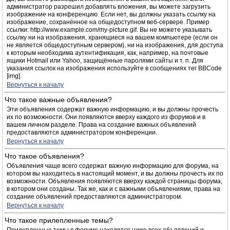
администратор разрешил добавлять вложения, вы можете загрузить
изображение на конференцию. Если нет, вы должны указать ссылку на
изображение, сохранённое на общедоступном веб-сервере. Пример
ссылки: http://www.example.com/my-picture.gif. Вы не можете указывать
ссылку ни на изображения, хранящиеся на вашем компьютере (если он
не является общедоступным сервером), ни на изображения, для доступа
к которым необходима аутентификация, как, например, на почтовые
ящики Hotmail или Yahoo, защищённые паролями сайты и т. п. Для
указания ссылок на изображения используйте в сообщениях тег BBCode
[img].
Вернуться к началу
Что такое важные объявления?
Эти объявления содержат важную информацию, и вы должны прочесть
их по возможности. Они появляются вверху каждого из форумов и в
вашем личном разделе. Права на создание важных объявлений
предоставляются администратором конференции.
Вернуться к началу
Что такое объявления?
Объявления чаще всего содержат важную информацию для форума, на
котором вы находитесь в настоящий момент, и вы должны прочесть их по
возможности. Объявления появляются вверху каждой страницы форума,
в котором они созданы. Так же, как и с важными объявлениями, права на
создание объявлений предоставляются администратором.
Вернуться к началу
Что такое прилепленные темы?