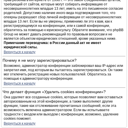
прав ребёнка в интернете от 1998 г. — это закон Соединённых Штатов,
требующий от сайтов, которые могут собирать информацию от
несовершеннолетних младше 13 лет, иметь на это письменное согласие
родителей. Допустимо наличие иного вида подтверждения того, что
опекуны разрешают сбор личной информации от несовершеннолетних
младше 13 лет. Если вы не уверены, применимо ли это к вам, как к
регистрирующемуся на конференции, или к самой конференции,
обратитесь за помощью к юрисконсульту. Обратите внимание, что phpBB
Group не может давать рекомендаций по правовым вопросам и не
является объектом юридических отношений, кроме указанных ниже.
Примечание переводчика: в России данный акт не имеет
юридической силы.
Вернуться к началу
Почему я не могу зарегистрироваться?
Возможно, администратор конференции заблокировал ваш IP-адрес или
запретил имя, под которым вы пытаетесь зарегистрироваться. Он также
мог отключить регистрацию новых пользователей. Обратитесь за
помощью к администратору конференции.
Вернуться к началу
Что делает функция «Удалить cookies конференции»?
Она удаляет все созданные cookies, которые позволяют вам оставаться
авторизованным на этой конференции, а также выполняют другие
функции, такие как отслеживание прочитанных сообщений, если эта
возможность включена администратором. Если вы испытываете
трудности с входом или выходом с конференции, возможно, удаление
cookies поможет.
Вернуться к началу