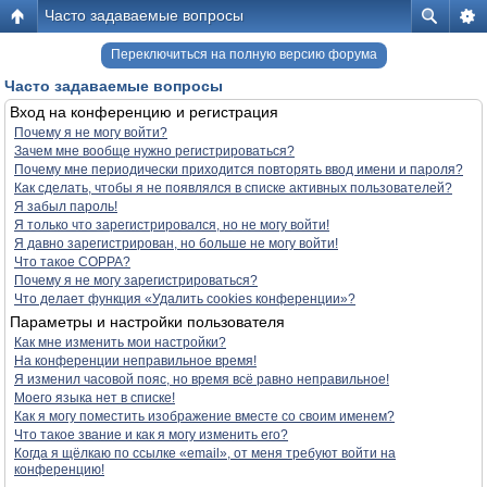
Часто задаваемые вопросы
Переключиться на полную версию форума
Часто задаваемые вопросы
Вход на конференцию и регистрация
Почему я не могу войти?
Зачем мне вообще нужно регистрироваться?
Почему мне периодически приходится повторять ввод имени и пароля?
Как сделать, чтобы я не появлялся в списке активных пользователей?
Я забыл пароль!
Я только что зарегистрировался, но не могу войти!
Я давно зарегистрирован, но больше не могу войти!
Что такое COPPA?
Почему я не могу зарегистрироваться?
Что делает функция «Удалить cookies конференции»?
Параметры и настройки пользователя
Как мне изменить мои настройки?
На конференции неправильное время!
Я изменил часовой пояс, но время всё равно неправильное!
Моего языка нет в списке!
Как я могу поместить изображение вместе со своим именем?
Что такое звание и как я могу изменить его?
Когда я щёлкаю по ссылке «email», от меня требуют войти на
конференцию!