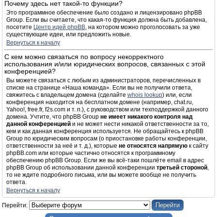
Почему здесь нет такой-то функции?
Это программное обеспечение было создано и лицензировано phpBB
Group. Если вы считаете, что какая-то функция должна быть добавлена,
посетите
Центр идей phpBB
, на котором можно проголосовать за уже
существующие идеи, или предложить новые.
Вернуться к началу
С кем можно связаться по вопросу некорректного
использования и/или юридических вопросов, связанных с этой
конференцией?
Вы можете связаться с любым из администраторов, перечисленных в
списке на странице «Наша команда». Если вы не получили ответа,
свяжитесь с владельцем домена (сделайте
whois lookup
) или, если
конференция находится на бесплатном домене (например, chat.ru,
Yahoo!, free.fr, f2s.com и т. п.), с руководством или техподдержкой данного
домена. Учтите, что phpBB Group
не имеет никакого контроля над
данной конференцией
и не может нести никакой ответственности за то,
кем и как данная конференция используется. Не обращайтесь к phpBB
Group по юридическим вопросам (о приостановке работы конференции,
ответственности за неё и т. д.), которые
не относятся напрямую
к сайту
phpBB.com или которые частично относятся к программному
обеспечению phpBB Group. Если же вы всё-таки пошлёте email в адрес
phpBB Group об использовании данной конференции
третьей стороной
,
то не ждите подробного письма, или вы можете вообще не получить
ответа.
Вернуться к началу
Перейти: