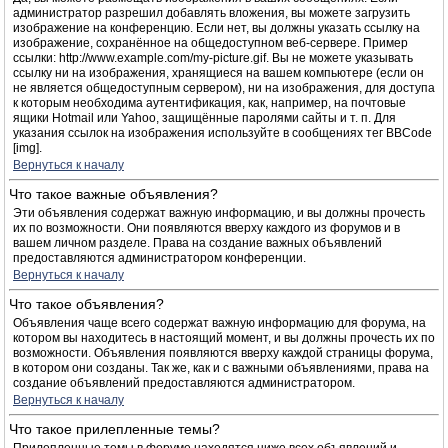
администратор разрешил добавлять вложения, вы можете загрузить
изображение на конференцию. Если нет, вы должны указать ссылку на
изображение, сохранённое на общедоступном веб-сервере. Пример
ссылки: http://www.example.com/my-picture.gif. Вы не можете указывать
ссылку ни на изображения, хранящиеся на вашем компьютере (если он
не является общедоступным сервером), ни на изображения, для доступа
к которым необходима аутентификация, как, например, на почтовые
ящики Hotmail или Yahoo, защищённые паролями сайты и т. п. Для
указания ссылок на изображения используйте в сообщениях тег BBCode
[img].
Вернуться к началу
Что такое важные объявления?
Эти объявления содержат важную информацию, и вы должны прочесть
их по возможности. Они появляются вверху каждого из форумов и в
вашем личном разделе. Права на создание важных объявлений
предоставляются администратором конференции.
Вернуться к началу
Что такое объявления?
Объявления чаще всего содержат важную информацию для форума, на
котором вы находитесь в настоящий момент, и вы должны прочесть их по
возможности. Объявления появляются вверху каждой страницы форума,
в котором они созданы. Так же, как и с важными объявлениями, права на
создание объявлений предоставляются администратором.
Вернуться к началу
Что такое прилепленные темы?