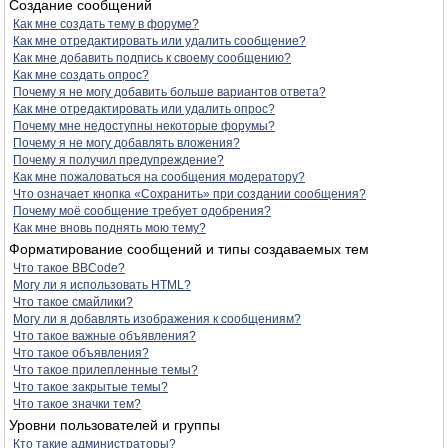
Создание сообщений
Как мне создать тему в форуме?
Как мне отредактировать или удалить сообщение?
Как мне добавить подпись к своему сообщению?
Как мне создать опрос?
Почему я не могу добавить больше вариантов ответа?
Как мне отредактировать или удалить опрос?
Почему мне недоступны некоторые форумы?
Почему я не могу добавлять вложения?
Почему я получил предупреждение?
Как мне пожаловаться на сообщения модератору?
Что означает кнопка «Сохранить» при создании сообщения?
Почему моё сообщение требует одобрения?
Как мне вновь поднять мою тему?
Форматирование сообщений и типы создаваемых тем
Что такое BBCode?
Могу ли я использовать HTML?
Что такое смайлики?
Могу ли я добавлять изображения к сообщениям?
Что такое важные объявления?
Что такое объявления?
Что такое прилепленные темы?
Что такое закрытые темы?
Что такое значки тем?
Уровни пользователей и группы
Кто такие администраторы?