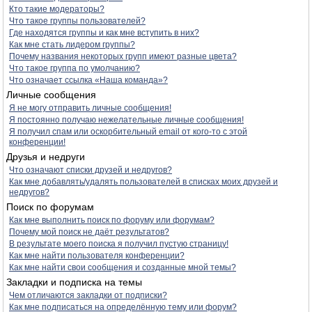
Кто такие модераторы?
Что такое группы пользователей?
Где находятся группы и как мне вступить в них?
Как мне стать лидером группы?
Почему названия некоторых групп имеют разные цвета?
Что такое группа по умолчанию?
Что означает ссылка «Наша команда»?
Личные сообщения
Я не могу отправить личные сообщения!
Я постоянно получаю нежелательные личные сообщения!
Я получил спам или оскорбительный email от кого-то с этой
конференции!
Друзья и недруги
Что означают списки друзей и недругов?
Как мне добавлять/удалять пользователей в списках моих друзей и
недругов?
Поиск по форумам
Как мне выполнить поиск по форуму или форумам?
Почему мой поиск не даёт результатов?
В результате моего поиска я получил пустую страницу!
Как мне найти пользователя конференции?
Как мне найти свои сообщения и созданные мной темы?
Закладки и подписка на темы
Чем отличаются закладки от подписки?
Как мне подписаться на определённую тему или форум?