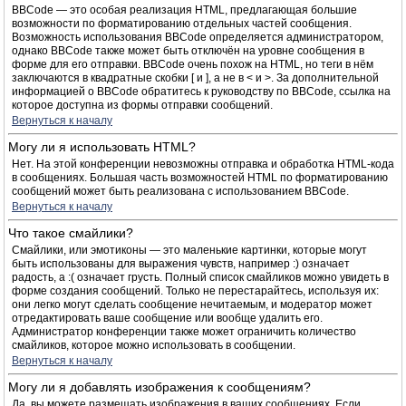
BBCode — это особая реализация HTML, предлагающая большие
возможности по форматированию отдельных частей сообщения.
Возможность использования BBCode определяется администратором,
однако BBCode также может быть отключён на уровне сообщения в
форме для его отправки. BBCode очень похож на HTML, но теги в нём
заключаются в квадратные скобки [ и ], а не в < и >. За дополнительной
информацией о BBCode обратитесь к руководству по BBCode, ссылка на
которое доступна из формы отправки сообщений.
Вернуться к началу
Могу ли я использовать HTML?
Нет. На этой конференции невозможны отправка и обработка HTML-кода
в сообщениях. Большая часть возможностей HTML по форматированию
сообщений может быть реализована с использованием BBCode.
Вернуться к началу
Что такое смайлики?
Смайлики, или эмотиконы — это маленькие картинки, которые могут
быть использованы для выражения чувств, например :) означает
радость, а :( означает грусть. Полный список смайликов можно увидеть в
форме создания сообщений. Только не перестарайтесь, используя их:
они легко могут сделать сообщение нечитаемым, и модератор может
отредактировать ваше сообщение или вообще удалить его.
Администратор конференции также может ограничить количество
смайликов, которое можно использовать в сообщении.
Вернуться к началу
Могу ли я добавлять изображения к сообщениям?
Да, вы можете размещать изображения в ваших сообщениях. Если