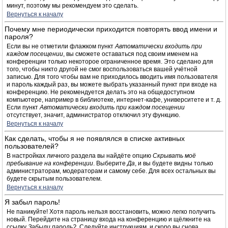
минут, поэтому мы рекомендуем это сделать.
Вернуться к началу
Почему мне периодически приходится повторять ввод имени и
пароля?
Если вы не отметили флажком пункт
Автоматически входить при
каждом посещении
, вы сможете оставаться под своим именем на
конференции только некоторое ограниченное время. Это сделано для
того, чтобы никто другой не смог воспользоваться вашей учётной
записью. Для того чтобы вам не приходилось вводить имя пользователя
и пароль каждый раз, вы можете выбрать указанный пункт при входе на
конференцию. Не рекомендуется делать это на общедоступном
компьютере, например в библиотеке, интернет-кафе, университете и т. д.
Если пункт
Автоматически входить при каждом посещении
отсутствует, значит, администратор отключил эту функцию.
Вернуться к началу
Как сделать, чтобы я не появлялся в списке активных
пользователей?
В настройках личного раздела вы найдёте опцию
Скрывать моё
пребывание на конференции
. Выберите
Да
, и вы будете видны только
администраторам, модераторам и самому себе. Для всех остальных вы
будете скрытым пользователем.
Вернуться к началу
Я забыл пароль!
Не паникуйте! Хотя пароль нельзя восстановить, можно легко получить
новый. Перейдите на страницу входа на конференцию и щёлкните на
ссылку
Забыли пароль?
. Следуйте инструкциям, и скоро вы снова