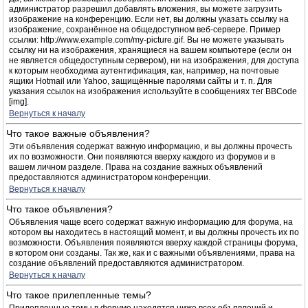
администратор разрешил добавлять вложения, вы можете загрузить
изображение на конференцию. Если нет, вы должны указать ссылку на
изображение, сохранённое на общедоступном веб-сервере. Пример
ссылки: http://www.example.com/my-picture.gif. Вы не можете указывать
ссылку ни на изображения, хранящиеся на вашем компьютере (если он
не является общедоступным сервером), ни на изображения, для доступа
к которым необходима аутентификация, как, например, на почтовые
ящики Hotmail или Yahoo, защищённые паролями сайты и т. п. Для
указания ссылок на изображения используйте в сообщениях тег BBCode
[img].
Вернуться к началу
Что такое важные объявления?
Эти объявления содержат важную информацию, и вы должны прочесть
их по возможности. Они появляются вверху каждого из форумов и в
вашем личном разделе. Права на создание важных объявлений
предоставляются администратором конференции.
Вернуться к началу
Что такое объявления?
Объявления чаще всего содержат важную информацию для форума, на
котором вы находитесь в настоящий момент, и вы должны прочесть их по
возможности. Объявления появляются вверху каждой страницы форума,
в котором они созданы. Так же, как и с важными объявлениями, права на
создание объявлений предоставляются администратором.
Вернуться к началу
Что такое прилепленные темы?