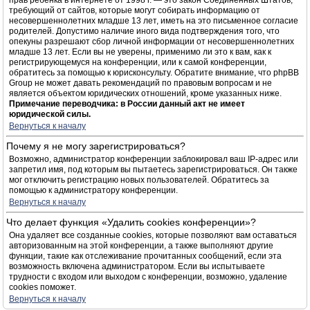
прав ребёнка в интернете от 1998 г. — это закон Соединённых Штатов,
требующий от сайтов, которые могут собирать информацию от
несовершеннолетних младше 13 лет, иметь на это письменное согласие
родителей. Допустимо наличие иного вида подтверждения того, что
опекуны разрешают сбор личной информации от несовершеннолетних
младше 13 лет. Если вы не уверены, применимо ли это к вам, как к
регистрирующемуся на конференции, или к самой конференции,
обратитесь за помощью к юрисконсульту. Обратите внимание, что phpBB
Group не может давать рекомендаций по правовым вопросам и не
является объектом юридических отношений, кроме указанных ниже.
Примечание переводчика: в России данный акт не имеет
юридической силы.
Вернуться к началу
Почему я не могу зарегистрироваться?
Возможно, администратор конференции заблокировал ваш IP-адрес или
запретил имя, под которым вы пытаетесь зарегистрироваться. Он также
мог отключить регистрацию новых пользователей. Обратитесь за
помощью к администратору конференции.
Вернуться к началу
Что делает функция «Удалить cookies конференции»?
Она удаляет все созданные cookies, которые позволяют вам оставаться
авторизованным на этой конференции, а также выполняют другие
функции, такие как отслеживание прочитанных сообщений, если эта
возможность включена администратором. Если вы испытываете
трудности с входом или выходом с конференции, возможно, удаление
cookies поможет.
Вернуться к началу