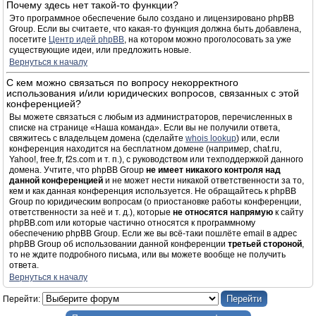
Почему здесь нет такой-то функции?
Это программное обеспечение было создано и лицензировано phpBB
Group. Если вы считаете, что какая-то функция должна быть добавлена,
посетите
Центр идей phpBB
, на котором можно проголосовать за уже
существующие идеи, или предложить новые.
Вернуться к началу
С кем можно связаться по вопросу некорректного
использования и/или юридических вопросов, связанных с этой
конференцией?
Вы можете связаться с любым из администраторов, перечисленных в
списке на странице «Наша команда». Если вы не получили ответа,
свяжитесь с владельцем домена (сделайте
whois lookup
) или, если
конференция находится на бесплатном домене (например, chat.ru,
Yahoo!, free.fr, f2s.com и т. п.), с руководством или техподдержкой данного
домена. Учтите, что phpBB Group
не имеет никакого контроля над
данной конференцией
и не может нести никакой ответственности за то,
кем и как данная конференция используется. Не обращайтесь к phpBB
Group по юридическим вопросам (о приостановке работы конференции,
ответственности за неё и т. д.), которые
не относятся напрямую
к сайту
phpBB.com или которые частично относятся к программному
обеспечению phpBB Group. Если же вы всё-таки пошлёте email в адрес
phpBB Group об использовании данной конференции
третьей стороной
,
то не ждите подробного письма, или вы можете вообще не получить
ответа.
Вернуться к началу
Перейти: