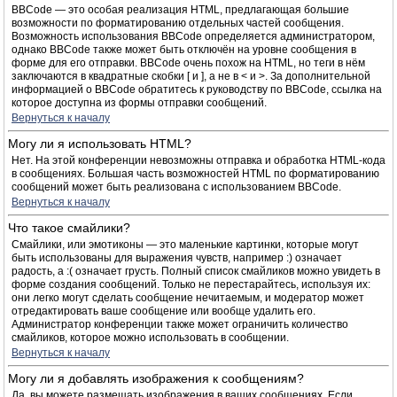
BBCode — это особая реализация HTML, предлагающая большие
возможности по форматированию отдельных частей сообщения.
Возможность использования BBCode определяется администратором,
однако BBCode также может быть отключён на уровне сообщения в
форме для его отправки. BBCode очень похож на HTML, но теги в нём
заключаются в квадратные скобки [ и ], а не в < и >. За дополнительной
информацией о BBCode обратитесь к руководству по BBCode, ссылка на
которое доступна из формы отправки сообщений.
Вернуться к началу
Могу ли я использовать HTML?
Нет. На этой конференции невозможны отправка и обработка HTML-кода
в сообщениях. Большая часть возможностей HTML по форматированию
сообщений может быть реализована с использованием BBCode.
Вернуться к началу
Что такое смайлики?
Смайлики, или эмотиконы — это маленькие картинки, которые могут
быть использованы для выражения чувств, например :) означает
радость, а :( означает грусть. Полный список смайликов можно увидеть в
форме создания сообщений. Только не перестарайтесь, используя их:
они легко могут сделать сообщение нечитаемым, и модератор может
отредактировать ваше сообщение или вообще удалить его.
Администратор конференции также может ограничить количество
смайликов, которое можно использовать в сообщении.
Вернуться к началу
Могу ли я добавлять изображения к сообщениям?
Да, вы можете размещать изображения в ваших сообщениях. Если