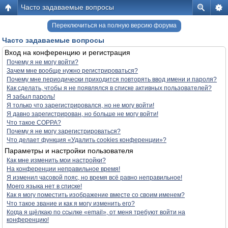
Часто задаваемые вопросы
Переключиться на полную версию форума
Часто задаваемые вопросы
Вход на конференцию и регистрация
Почему я не могу войти?
Зачем мне вообще нужно регистрироваться?
Почему мне периодически приходится повторять ввод имени и пароля?
Как сделать, чтобы я не появлялся в списке активных пользователей?
Я забыл пароль!
Я только что зарегистрировался, но не могу войти!
Я давно зарегистрирован, но больше не могу войти!
Что такое COPPA?
Почему я не могу зарегистрироваться?
Что делает функция «Удалить cookies конференции»?
Параметры и настройки пользователя
Как мне изменить мои настройки?
На конференции неправильное время!
Я изменил часовой пояс, но время всё равно неправильное!
Моего языка нет в списке!
Как я могу поместить изображение вместе со своим именем?
Что такое звание и как я могу изменить его?
Когда я щёлкаю по ссылке «email», от меня требуют войти на
конференцию!