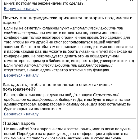
минут, поэтому мы рекомендуем это сделать.
Вернуться к началу
Почему мне периодически приходится повторять ввод имени и
пароля?
Если вы не отметили флажком пункт
Автоматически входить при
каждом посещении
, вы сможете оставаться под своим именем на
конференции только некоторое ограниченное время. Это сделано для
того, чтобы никто другой не смог воспользоваться вашей учётной
записью. Для того чтобы вам не приходилось вводить имя пользователя
и пароль каждый раз, вы можете выбрать указанный пункт при входе на
конференцию. Не рекомендуется делать это на общедоступном
компьютере, например в библиотеке, интернет-кафе, университете и т. д.
Если пункт
Автоматически входить при каждом посещении
отсутствует, значит, администратор отключил эту функцию.
Вернуться к началу
Как сделать, чтобы я не появлялся в списке активных
пользователей?
В настройках личного раздела вы найдёте опцию
Скрывать моё
пребывание на конференции
. Выберите
Да
, и вы будете видны только
администраторам, модераторам и самому себе. Для всех остальных вы
будете скрытым пользователем.
Вернуться к началу
Я забыл пароль!
Не паникуйте! Хотя пароль нельзя восстановить, можно легко получить
новый. Перейдите на страницу входа на конференцию и щёлкните на
ссылку
Забыли пароль?
. Следуйте инструкциям, и скоро вы снова