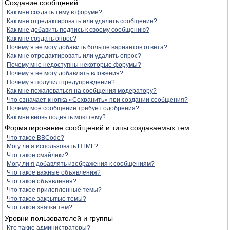
Создание сообщений
Как мне создать тему в форуме?
Как мне отредактировать или удалить сообщение?
Как мне добавить подпись к своему сообщению?
Как мне создать опрос?
Почему я не могу добавить больше вариантов ответа?
Как мне отредактировать или удалить опрос?
Почему мне недоступны некоторые форумы?
Почему я не могу добавлять вложения?
Почему я получил предупреждение?
Как мне пожаловаться на сообщения модератору?
Что означает кнопка «Сохранить» при создании сообщения?
Почему моё сообщение требует одобрения?
Как мне вновь поднять мою тему?
Форматирование сообщений и типы создаваемых тем
Что такое BBCode?
Могу ли я использовать HTML?
Что такое смайлики?
Могу ли я добавлять изображения к сообщениям?
Что такое важные объявления?
Что такое объявления?
Что такое прилепленные темы?
Что такое закрытые темы?
Что такое значки тем?
Уровни пользователей и группы
Кто такие администраторы?