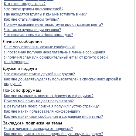
Кто такие модераторы?
Что такое группы пользователей?
Где находятся группы и как мне вступить в них?
Как мне стать лидером группы?
Почему названия некоторых групп имеют разные цвета?
Что такое группа по умолчанию?
Что означает ссылка «Наша команда»?
Личные сообщения
Я не могу отправить личные сообщения!
Я постоянно получаю нежелательные личные сообщения!
Я получил спам или оскорбительный email от кого-то с этой
конференции!
Друзья и недруги
Что означают списки друзей и недругов?
Как мне добавлять/удалять пользователей в списках моих друзей и
недругов?
Поиск по форумам
Как мне выполнить поиск по форуму или форумам?
Почему мой поиск не даёт результатов?
В результате моего поиска я получил пустую страницу!
Как мне найти пользователя конференции?
Как мне найти свои сообщения и созданные мной темы?
Закладки и подписка на темы
Чем отличаются закладки от подписки?
Как мне подписаться на определённую тему или форум?