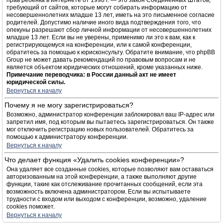
прав ребёнка в интернете от 1998 г. — это закон Соединённых Штатов,
требующий от сайтов, которые могут собирать информацию от
несовершеннолетних младше 13 лет, иметь на это письменное согласие
родителей. Допустимо наличие иного вида подтверждения того, что
опекуны разрешают сбор личной информации от несовершеннолетних
младше 13 лет. Если вы не уверены, применимо ли это к вам, как к
регистрирующемуся на конференции, или к самой конференции,
обратитесь за помощью к юрисконсульту. Обратите внимание, что phpBB
Group не может давать рекомендаций по правовым вопросам и не
является объектом юридических отношений, кроме указанных ниже.
Примечание переводчика: в России данный акт не имеет
юридической силы.
Вернуться к началу
Почему я не могу зарегистрироваться?
Возможно, администратор конференции заблокировал ваш IP-адрес или
запретил имя, под которым вы пытаетесь зарегистрироваться. Он также
мог отключить регистрацию новых пользователей. Обратитесь за
помощью к администратору конференции.
Вернуться к началу
Что делает функция «Удалить cookies конференции»?
Она удаляет все созданные cookies, которые позволяют вам оставаться
авторизованным на этой конференции, а также выполняют другие
функции, такие как отслеживание прочитанных сообщений, если эта
возможность включена администратором. Если вы испытываете
трудности с входом или выходом с конференции, возможно, удаление
cookies поможет.
Вернуться к началу