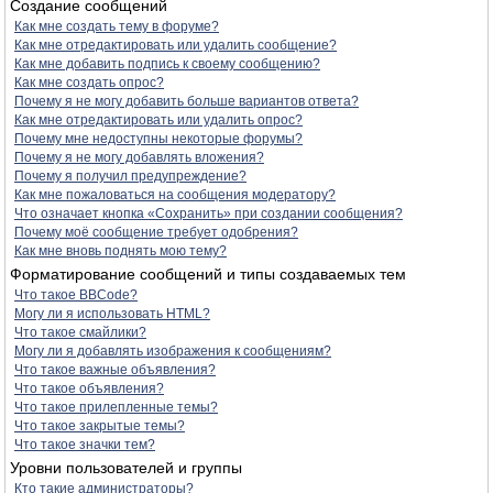
Создание сообщений
Как мне создать тему в форуме?
Как мне отредактировать или удалить сообщение?
Как мне добавить подпись к своему сообщению?
Как мне создать опрос?
Почему я не могу добавить больше вариантов ответа?
Как мне отредактировать или удалить опрос?
Почему мне недоступны некоторые форумы?
Почему я не могу добавлять вложения?
Почему я получил предупреждение?
Как мне пожаловаться на сообщения модератору?
Что означает кнопка «Сохранить» при создании сообщения?
Почему моё сообщение требует одобрения?
Как мне вновь поднять мою тему?
Форматирование сообщений и типы создаваемых тем
Что такое BBCode?
Могу ли я использовать HTML?
Что такое смайлики?
Могу ли я добавлять изображения к сообщениям?
Что такое важные объявления?
Что такое объявления?
Что такое прилепленные темы?
Что такое закрытые темы?
Что такое значки тем?
Уровни пользователей и группы
Кто такие администраторы?