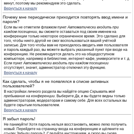
минут, поэтому мы рекомендуем это сделать.
Вернуться к началу
Почему мне периодически приходится повторять ввод имени и
пароля?
Если вы не отметили флажком пункт
Автоматически входить при
каждом посещении
, вы сможете оставаться под своим именем на
конференции только некоторое ограниченное время. Это сделано для
того, чтобы никто другой не смог воспользоваться вашей учётной
записью. Для того чтобы вам не приходилось вводить имя пользователя
и пароль каждый раз, вы можете выбрать указанный пункт при входе на
конференцию. Не рекомендуется делать это на общедоступном
компьютере, например в библиотеке, интернет-кафе, университете и т. д.
Если пункт
Автоматически входить при каждом посещении
отсутствует, значит, администратор отключил эту функцию.
Вернуться к началу
Как сделать, чтобы я не появлялся в списке активных
пользователей?
В настройках личного раздела вы найдёте опцию
Скрывать моё
пребывание на конференции
. Выберите
Да
, и вы будете видны только
администраторам, модераторам и самому себе. Для всех остальных вы
будете скрытым пользователем.
Вернуться к началу
Я забыл пароль!
Не паникуйте! Хотя пароль нельзя восстановить, можно легко получить
новый. Перейдите на страницу входа на конференцию и щёлкните на
ссылку
Забыли пароль?
. Следуйте инструкциям, и скоро вы снова