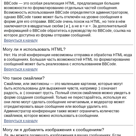
BBCode — это особая реализация HTML, предлагающая большие
возможности по форматированию отдельных частей сообщения.
Возможность использования BBCode определяется администратором,
однако BBCode также может быть отключён на уровне сообщения в
форме для его отправки. BBCode очень похож на HTML, но теги в нём
заключаются в квадратные скобки [ и ], а не в < и >. За дополнительной
информацией о BBCode обратитесь к руководству по BBCode, ссылка на
которое доступна из формы отправки сообщений.
Вернуться к началу
Могу ли я использовать HTML?
Нет. На этой конференции невозможны отправка и обработка HTML-кода
в сообщениях. Большая часть возможностей HTML по форматированию
сообщений может быть реализована с использованием BBCode.
Вернуться к началу
Что такое смайлики?
Смайлики, или эмотиконы — это маленькие картинки, которые могут
быть использованы для выражения чувств, например :) означает
радость, а :( означает грусть. Полный список смайликов можно увидеть в
форме создания сообщений. Только не перестарайтесь, используя их:
они легко могут сделать сообщение нечитаемым, и модератор может
отредактировать ваше сообщение или вообще удалить его.
Администратор конференции также может ограничить количество
смайликов, которое можно использовать в сообщении.
Вернуться к началу
Могу ли я добавлять изображения к сообщениям?
Да, вы можете размещать изображения в ваших сообщениях. Если