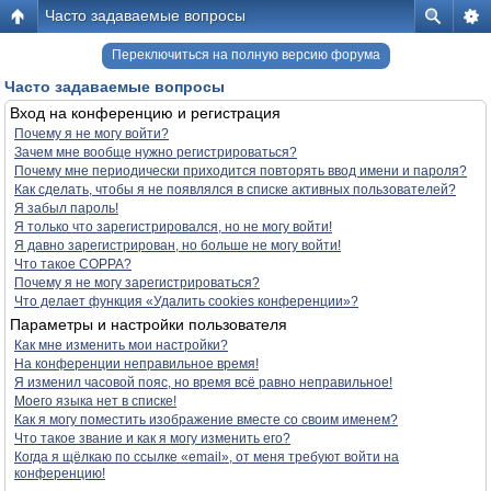
Часто задаваемые вопросы
Переключиться на полную версию форума
Часто задаваемые вопросы
Вход на конференцию и регистрация
Почему я не могу войти?
Зачем мне вообще нужно регистрироваться?
Почему мне периодически приходится повторять ввод имени и пароля?
Как сделать, чтобы я не появлялся в списке активных пользователей?
Я забыл пароль!
Я только что зарегистрировался, но не могу войти!
Я давно зарегистрирован, но больше не могу войти!
Что такое COPPA?
Почему я не могу зарегистрироваться?
Что делает функция «Удалить cookies конференции»?
Параметры и настройки пользователя
Как мне изменить мои настройки?
На конференции неправильное время!
Я изменил часовой пояс, но время всё равно неправильное!
Моего языка нет в списке!
Как я могу поместить изображение вместе со своим именем?
Что такое звание и как я могу изменить его?
Когда я щёлкаю по ссылке «email», от меня требуют войти на
конференцию!