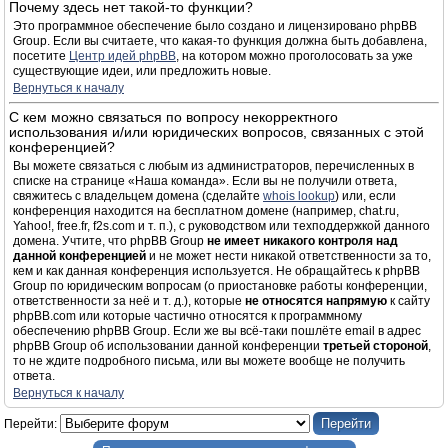
Почему здесь нет такой-то функции?
Это программное обеспечение было создано и лицензировано phpBB
Group. Если вы считаете, что какая-то функция должна быть добавлена,
посетите
Центр идей phpBB
, на котором можно проголосовать за уже
существующие идеи, или предложить новые.
Вернуться к началу
С кем можно связаться по вопросу некорректного
использования и/или юридических вопросов, связанных с этой
конференцией?
Вы можете связаться с любым из администраторов, перечисленных в
списке на странице «Наша команда». Если вы не получили ответа,
свяжитесь с владельцем домена (сделайте
whois lookup
) или, если
конференция находится на бесплатном домене (например, chat.ru,
Yahoo!, free.fr, f2s.com и т. п.), с руководством или техподдержкой данного
домена. Учтите, что phpBB Group
не имеет никакого контроля над
данной конференцией
и не может нести никакой ответственности за то,
кем и как данная конференция используется. Не обращайтесь к phpBB
Group по юридическим вопросам (о приостановке работы конференции,
ответственности за неё и т. д.), которые
не относятся напрямую
к сайту
phpBB.com или которые частично относятся к программному
обеспечению phpBB Group. Если же вы всё-таки пошлёте email в адрес
phpBB Group об использовании данной конференции
третьей стороной
,
то не ждите подробного письма, или вы можете вообще не получить
ответа.
Вернуться к началу
Перейти: