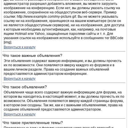
администратор разрешил добавлять вложения, вы можете загрузить
изображение на конференцию. Если нет, вы должны указать ссылку на
изображение, сохранённое на общедоступном веб-сервере. Пример
ссылки: http://www.example.com/my-picture.gif. Вы не можете указывать
ссылку ни на изображения, хранящиеся на вашем компьютере (если он
не является общедоступным сервером), ни на изображения, для доступа
к которым необходима аутентификация, как, например, на почтовые
ящики Hotmail или Yahoo, защищённые паролями сайты и т. п. Для
указания ссылок на изображения используйте в сообщениях тег BBCode
[img].
Вернуться к началу
Что такое важные объявления?
Эти объявления содержат важную информацию, и вы должны прочесть
их по возможности. Они появляются вверху каждого из форумов и в
вашем личном разделе. Права на создание важных объявлений
предоставляются администратором конференции.
Вернуться к началу
Что такое объявления?
Объявления чаще всего содержат важную информацию для форума, на
котором вы находитесь в настоящий момент, и вы должны прочесть их по
возможности. Объявления появляются вверху каждой страницы форума,
в котором они созданы. Так же, как и с важными объявлениями, права на
создание объявлений предоставляются администратором.
Вернуться к началу
Что такое прилепленные темы?