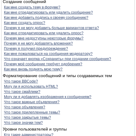
Создание сообщений
Как мне создать тему в форуме?
Как мне отредактировать или удалить сообщение?
Как мне добавить подпись к своему сообщению?
Как мне создать опрос?
Почему я не могу добавить больше вариантов ответа?
Как мне отредактировать или удалить опрос?
Почему мне недоступны некоторые форумы?
Почему я не могу добавлять вложения?
Почему я получил предупреждение?
Как мне пожаловаться на сообщения модератору?
Что означает кнопка «Сохранить» при создании сообщения?
Почему моё сообщение требует одобрения?
Как мне вновь поднять мою тему?
Форматирование сообщений и типы создаваемых тем
Что такое BBCode?
Могу ли я использовать HTML?
Что такое смайлики?
Могу ли я добавлять изображения к сообщениям?
Что такое важные объявления?
Что такое объявления?
Что такое прилепленные темы?
Что такое закрытые темы?
Что такое значки тем?
Уровни пользователей и группы
Кто такие администраторы?