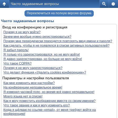
Часто задаваемые вопросы
Переключиться на полную версию форума
Часто задаваемые вопросы
Вход на конференцию и регистрация
Почему я не могу войти?
Зачем мне вообще нужно регистрироваться?
Почему мне периодически приходится повторять ввод имени и пароля?
Как сделать, чтобы я не появлялся в списке активных пользователей?
Я забыл пароль!
Я только что зарегистрировался, но не могу войти!
Я давно зарегистрирован, но больше не могу войти!
Что такое COPPA?
Почему я не могу зарегистрироваться?
Что делает функция «Удалить cookies конференции»?
Параметры и настройки пользователя
Как мне изменить мои настройки?
На конференции неправильное время!
Я изменил часовой пояс, но время всё равно неправильное!
Моего языка нет в списке!
Как я могу поместить изображение вместе со своим именем?
Что такое звание и как я могу изменить его?
Когда я щёлкаю по ссылке «email», от меня требуют войти на
конференцию!