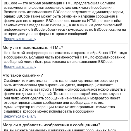
BBCode — это особая реализация HTML, предлагающая большие
возможности по форматированию отдельных частей сообщения.
Возможность использования BBCode определяется администратором,
однако BBCode также может быть отключён на уровне сообщения в
форме для его отправки. BBCode очень похож на HTML, но теги в нём
заключаются в квадратные скобки [ и ], а не в < и >. За дополнительной
информацией о BBCode обратитесь к руководству по BBCode, ссылка на
которое доступна из формы отправки сообщений.
Вернуться к началу
Могу ли я использовать HTML?
Нет. На этой конференции невозможны отправка и обработка HTML-кода
в сообщениях. Большая часть возможностей HTML по форматированию
сообщений может быть реализована с использованием BBCode.
Вернуться к началу
Что такое смайлики?
Смайлики, или эмотиконы — это маленькие картинки, которые могут
быть использованы для выражения чувств, например :) означает
радость, а :( означает грусть. Полный список смайликов можно увидеть в
форме создания сообщений. Только не перестарайтесь, используя их:
они легко могут сделать сообщение нечитаемым, и модератор может
отредактировать ваше сообщение или вообще удалить его.
Администратор конференции также может ограничить количество
смайликов, которое можно использовать в сообщении.
Вернуться к началу
Могу ли я добавлять изображения к сообщениям?
Да, вы можете размещать изображения в ваших сообщениях. Если