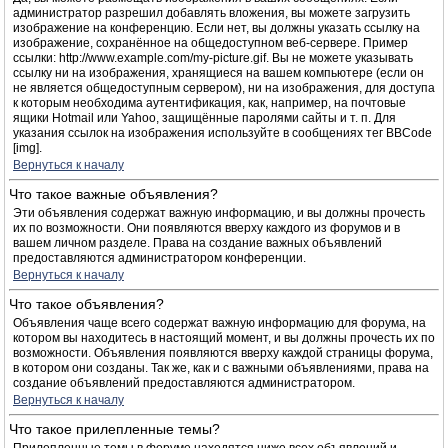
администратор разрешил добавлять вложения, вы можете загрузить
изображение на конференцию. Если нет, вы должны указать ссылку на
изображение, сохранённое на общедоступном веб-сервере. Пример
ссылки: http://www.example.com/my-picture.gif. Вы не можете указывать
ссылку ни на изображения, хранящиеся на вашем компьютере (если он
не является общедоступным сервером), ни на изображения, для доступа
к которым необходима аутентификация, как, например, на почтовые
ящики Hotmail или Yahoo, защищённые паролями сайты и т. п. Для
указания ссылок на изображения используйте в сообщениях тег BBCode
[img].
Вернуться к началу
Что такое важные объявления?
Эти объявления содержат важную информацию, и вы должны прочесть
их по возможности. Они появляются вверху каждого из форумов и в
вашем личном разделе. Права на создание важных объявлений
предоставляются администратором конференции.
Вернуться к началу
Что такое объявления?
Объявления чаще всего содержат важную информацию для форума, на
котором вы находитесь в настоящий момент, и вы должны прочесть их по
возможности. Объявления появляются вверху каждой страницы форума,
в котором они созданы. Так же, как и с важными объявлениями, права на
создание объявлений предоставляются администратором.
Вернуться к началу
Что такое прилепленные темы?