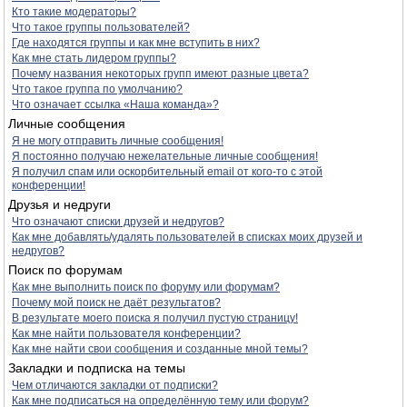
Кто такие модераторы?
Что такое группы пользователей?
Где находятся группы и как мне вступить в них?
Как мне стать лидером группы?
Почему названия некоторых групп имеют разные цвета?
Что такое группа по умолчанию?
Что означает ссылка «Наша команда»?
Личные сообщения
Я не могу отправить личные сообщения!
Я постоянно получаю нежелательные личные сообщения!
Я получил спам или оскорбительный email от кого-то с этой
конференции!
Друзья и недруги
Что означают списки друзей и недругов?
Как мне добавлять/удалять пользователей в списках моих друзей и
недругов?
Поиск по форумам
Как мне выполнить поиск по форуму или форумам?
Почему мой поиск не даёт результатов?
В результате моего поиска я получил пустую страницу!
Как мне найти пользователя конференции?
Как мне найти свои сообщения и созданные мной темы?
Закладки и подписка на темы
Чем отличаются закладки от подписки?
Как мне подписаться на определённую тему или форум?