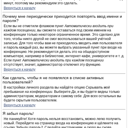
минут, поэтому мы рекомендуем это сделать.
Вернуться к началу
Почему мне периодически приходится повторять ввод имени и
пароля?
Если вы не отметили флажком пункт
Автоматически входить при
каждом посещении
, вы сможете оставаться под своим именем на
конференции только некоторое ограниченное время. Это сделано для
того, чтобы никто другой не смог воспользоваться вашей учётной
записью. Для того чтобы вам не приходилось вводить имя пользователя
и пароль каждый раз, вы можете выбрать указанный пункт при входе на
конференцию. Не рекомендуется делать это на общедоступном
компьютере, например в библиотеке, интернет-кафе, университете и т. д.
Если пункт
Автоматически входить при каждом посещении
отсутствует, значит, администратор отключил эту функцию.
Вернуться к началу
Как сделать, чтобы я не появлялся в списке активных
пользователей?
В настройках личного раздела вы найдёте опцию
Скрывать моё
пребывание на конференции
. Выберите
Да
, и вы будете видны только
администраторам, модераторам и самому себе. Для всех остальных вы
будете скрытым пользователем.
Вернуться к началу
Я забыл пароль!
Не паникуйте! Хотя пароль нельзя восстановить, можно легко получить
новый. Перейдите на страницу входа на конференцию и щёлкните на
ссылку
Забыли пароль?
. Следуйте инструкциям, и скоро вы снова