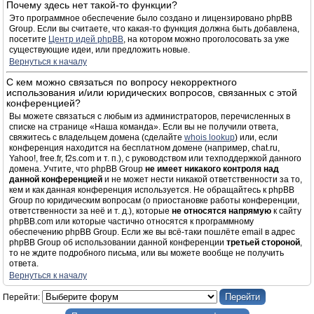
Почему здесь нет такой-то функции?
Это программное обеспечение было создано и лицензировано phpBB
Group. Если вы считаете, что какая-то функция должна быть добавлена,
посетите
Центр идей phpBB
, на котором можно проголосовать за уже
существующие идеи, или предложить новые.
Вернуться к началу
С кем можно связаться по вопросу некорректного
использования и/или юридических вопросов, связанных с этой
конференцией?
Вы можете связаться с любым из администраторов, перечисленных в
списке на странице «Наша команда». Если вы не получили ответа,
свяжитесь с владельцем домена (сделайте
whois lookup
) или, если
конференция находится на бесплатном домене (например, chat.ru,
Yahoo!, free.fr, f2s.com и т. п.), с руководством или техподдержкой данного
домена. Учтите, что phpBB Group
не имеет никакого контроля над
данной конференцией
и не может нести никакой ответственности за то,
кем и как данная конференция используется. Не обращайтесь к phpBB
Group по юридическим вопросам (о приостановке работы конференции,
ответственности за неё и т. д.), которые
не относятся напрямую
к сайту
phpBB.com или которые частично относятся к программному
обеспечению phpBB Group. Если же вы всё-таки пошлёте email в адрес
phpBB Group об использовании данной конференции
третьей стороной
,
то не ждите подробного письма, или вы можете вообще не получить
ответа.
Вернуться к началу
Перейти: