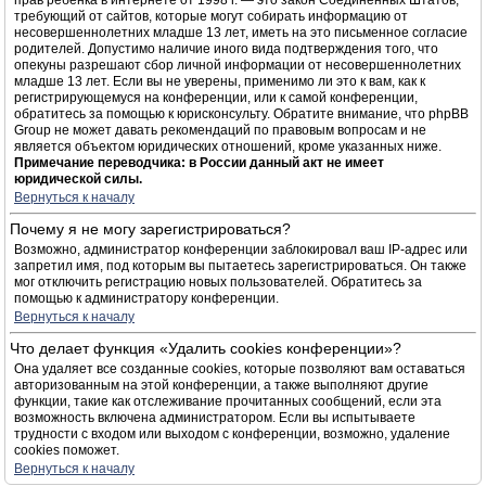
прав ребёнка в интернете от 1998 г. — это закон Соединённых Штатов,
требующий от сайтов, которые могут собирать информацию от
несовершеннолетних младше 13 лет, иметь на это письменное согласие
родителей. Допустимо наличие иного вида подтверждения того, что
опекуны разрешают сбор личной информации от несовершеннолетних
младше 13 лет. Если вы не уверены, применимо ли это к вам, как к
регистрирующемуся на конференции, или к самой конференции,
обратитесь за помощью к юрисконсульту. Обратите внимание, что phpBB
Group не может давать рекомендаций по правовым вопросам и не
является объектом юридических отношений, кроме указанных ниже.
Примечание переводчика: в России данный акт не имеет
юридической силы.
Вернуться к началу
Почему я не могу зарегистрироваться?
Возможно, администратор конференции заблокировал ваш IP-адрес или
запретил имя, под которым вы пытаетесь зарегистрироваться. Он также
мог отключить регистрацию новых пользователей. Обратитесь за
помощью к администратору конференции.
Вернуться к началу
Что делает функция «Удалить cookies конференции»?
Она удаляет все созданные cookies, которые позволяют вам оставаться
авторизованным на этой конференции, а также выполняют другие
функции, такие как отслеживание прочитанных сообщений, если эта
возможность включена администратором. Если вы испытываете
трудности с входом или выходом с конференции, возможно, удаление
cookies поможет.
Вернуться к началу